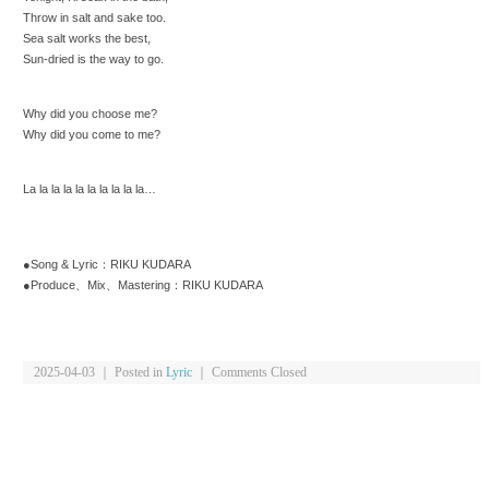
Throw in salt and sake too.
Sea salt works the best,
Sun-dried is the way to go.
Why did you choose me?
Why did you come to me?
La la la la la la la la la la…
●Song & Lyric：RIKU KUDARA
●Produce、Mix、Mastering：RIKU KUDARA
2025-04-03 ｜ Posted in
Lyric
｜
Comments Closed