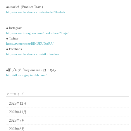
●autoclef（Produce Team）
https://www.facebook.com/autoclef/?fref=ts
● Instagram
https://www.instagram.com/rikukudara/?hl=ja/
● Twitter
https://twitter.com/RIKUKUDARA/
● Facebook
https://www.facebook.com/riku.kudara
●旧ブログ『Regionalize』はこちら
http://riku- logeq.tumblr.com/
アーカイブ
2025年12月
2025年11月
2025年7月
2025年6月