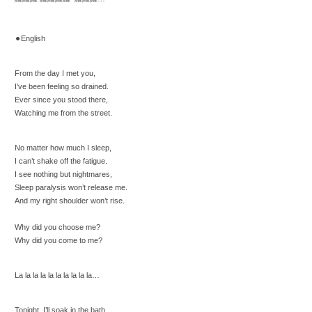
⚫︎English
From the day I met you,
I’ve been feeling so drained.
Ever since you stood there,
Watching me from the street.
No matter how much I sleep,
I can’t shake off the fatigue.
I see nothing but nightmares,
Sleep paralysis won’t release me.
And my right shoulder won’t rise.
Why did you choose me?
Why did you come to me?
La la la la la la la la la la…
Tonight, I’ll soak in the bath,