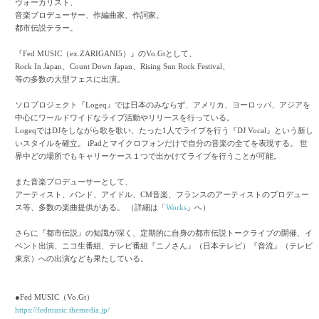
ヴォーカリスト、
音楽プロデューサー、作編曲家、作詞家。
都市伝説テラー。
『Fed MUSIC（ex.ZARIGANI5）』のVo.Gtとして、
Rock In Japan、Count Down Japan、Rising Sun Rock Festival、
等の多数の大型フェスに出演。
ソロプロジェクト『Logeq』では日本のみならず、アメリカ、ヨーロッパ、アジアを
中心にワールドワイドなライブ活動やリリースを行っている。
LogeqではDJをしながら歌を歌い、たった1人でライブを行う『DJ Vocal』という新し
いスタイルを確立。 iPadとマイクロフォンだけで自分の音楽の全てを表現する。 世
界中どの場所でもキャリーケース１つで出かけてライブを行うことが可能。
また音楽プロデューサーとして、
アーティスト、バンド、アイドル、CM音楽、フランスのアーティストのプロデュー
ス等、多数の楽曲提供がある。 （詳細は「
Works
」へ）
さらに『都市伝説』の知識が深く、定期的に自身の都市伝説トークライブの開催、イ
ベント出演、ニコ生番組、テレビ番組『ニノさん』（日本テレビ）『音流』（テレビ
東京）への出演なども果たしている。
●Fed MUSIC（Vo.Gt）
https://fedmusic.themedia.jp/