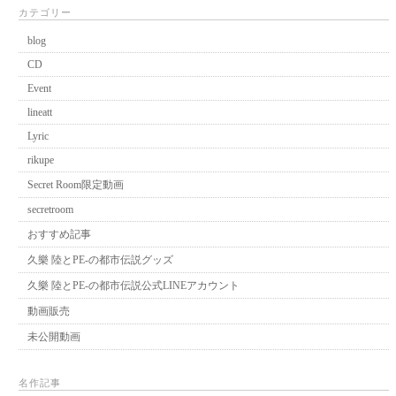
カテゴリー
blog
CD
Event
lineatt
Lyric
rikupe
Secret Room限定動画
secretroom
おすすめ記事
久樂 陸とPE-の都市伝説グッズ
久樂 陸とPE-の都市伝説公式LINEアカウント
動画販売
未公開動画
名作記事