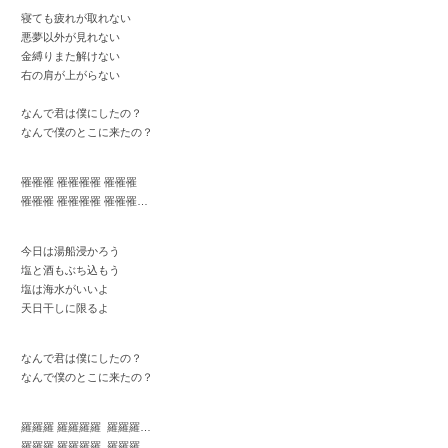
寝ても疲れが取れない
悪夢以外が見れない
金縛りまた解けない
右の肩が上がらない
なんで君は僕にしたの？
なんで僕のとこに来たの？
罹罹罹 罹罹罹罹 罹罹罹
罹罹罹 罹罹罹罹 罹罹罹…
今日は湯船浸かろう
塩と酒もぶち込もう
塩は海水がいいよ
天日干しに限るよ
なんで君は僕にしたの？
なんで僕のとこに来たの？
羅羅羅 羅羅羅羅 羅羅羅…
羅羅羅 羅羅羅羅 羅羅羅…