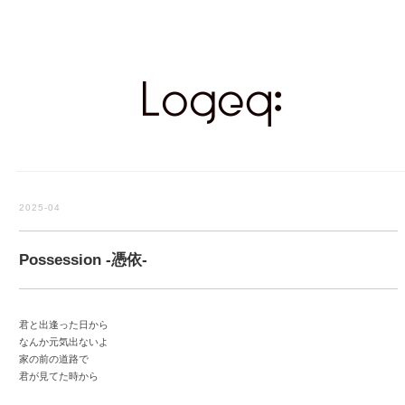
2025-04
Possession -憑依-
君と出逢った日から
なんか元気出ないよ
家の前の道路で
君が見てた時から