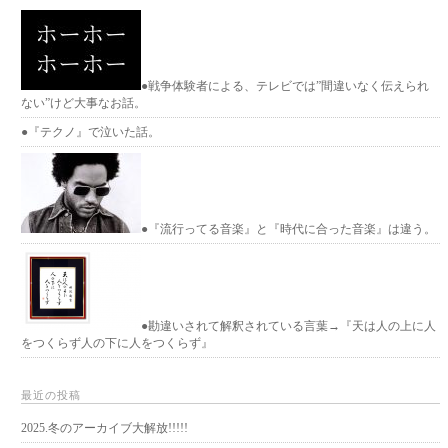
●戦争体験者による、テレビでは”間違いなく伝えられ
ない”けど大事なお話。
●『テクノ』で泣いた話。
●『流行ってる音楽』と『時代に合った音楽』は違う。
●勘違いされて解釈されている言葉→『天は人の上に人
をつくらず人の下に人をつくらず』
最近の投稿
2025.冬のアーカイブ大解放!!!!!