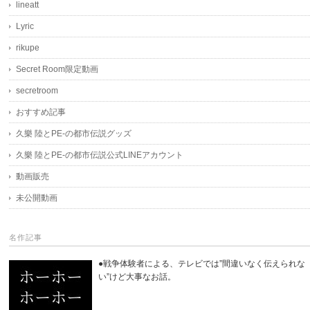
lineatt
Lyric
rikupe
Secret Room限定動画
secretroom
おすすめ記事
久樂 陸とPE-の都市伝説グッズ
久樂 陸とPE-の都市伝説公式LINEアカウント
動画販売
未公開動画
名作記事
●戦争体験者による、テレビでは”間違いなく伝えられな
い”けど大事なお話。