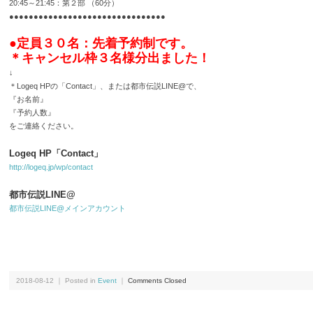
20:45～21:45：第２部 （60分）
●●●●●●●●●●●●●●●●●●●●●●●●●●●●●●●●
●定員３０名：先着予約制です。
＊キャンセル枠３名様分出ました！
↓
＊Logeq HPの「Contact」、または都市伝説LINE@で、
『お名前』
『予約人数』
をご連絡ください。
Logeq HP「Contact」
http://logeq.jp/wp/contact
都市伝説LINE@
都市伝説LINE@メインアカウント
2018-08-12 ｜ Posted in
Event
｜
Comments Closed