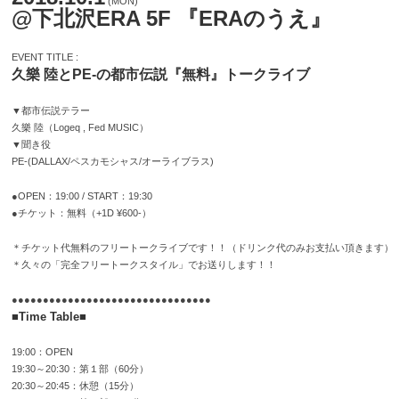
(MON)
@下北沢ERA 5F 『ERAのうえ』
EVENT TITLE :
久樂 陸とPE-の都市伝説『無料』トークライブ
▼都市伝説テラー
久樂 陸（Logeq , Fed MUSIC）
▼聞き役
PE-(DALLAX/ペスカモシャス/オーライブラス)
●OPEN：19:00 / START：19:30
●チケット：無料（+1D ¥600-）
＊チケット代無料のフリートークライブです！！（ドリンク代のみお支払い頂きます）
＊久々の「完全フリートークスタイル」でお送りします！！
●●●●●●●●●●●●●●●●●●●●●●●●●●●●●●●●
■Time Table■
19:00：OPEN
19:30～20:30：第１部（60分）
20:30～20:45：休憩（15分）