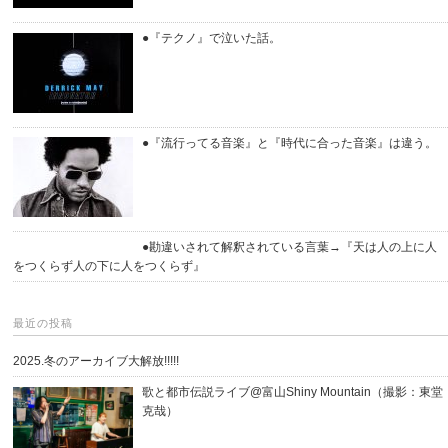
●『テクノ』で泣いた話。
●『流行ってる音楽』と『時代に合った音楽』は違う。
●勘違いされて解釈されている言葉→『天は人の上に人
をつくらず人の下に人をつくらず』
最近の投稿
2025.冬のアーカイブ大解放!!!!!
歌と都市伝説ライブ@富山Shiny Mountain（撮影：東堂
克哉）