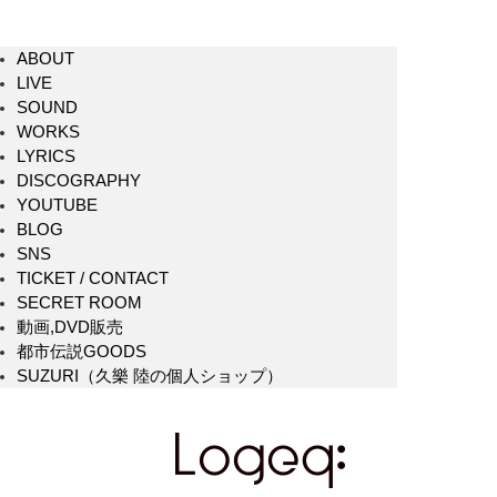
ABOUT
LIVE
SOUND
WORKS
LYRICS
DISCOGRAPHY
YOUTUBE
BLOG
SNS
TICKET / CONTACT
SECRET ROOM
動画,DVD販売
都市伝説GOODS
SUZURI（久樂 陸の個人ショップ）