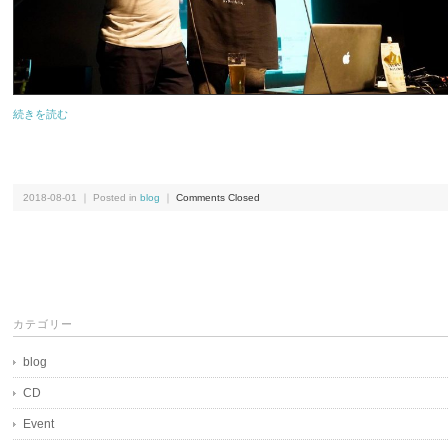
続きを読む
2018-08-01 ｜ Posted in
blog
｜
Comments Closed
カテゴリー
blog
CD
Event