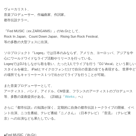
ヴォーカリスト、
音楽プロデューサー、作編曲家、作詞家。
都市伝説テラー。
『Fed MUSIC（ex.ZARIGANI5）』のVo.Gtとして、
Rock In Japan、Count Down Japan、Rising Sun Rock Festival、
等の多数の大型フェスに出演。
ソロプロジェクト『Logeq』では日本のみならず、アメリカ、ヨーロッパ、アジアを中
心にワールドワイドなライブ活動やリリースを行っている。
LogeqではDJをしながら歌を歌い、たった1人でライブを行う『DJ Vocal』という新しい
スタイルを確立。 iPadとマイクロフォンだけで自分の音楽の全てを表現する。 世界中ど
の場所でもキャリーケース１つで出かけてライブを行うことが可能。
また音楽プロデューサーとして、
アーティスト、バンド、アイドル、CM音楽、フランスのアーティストのプロデュース
等、多数の楽曲提供がある。 （詳細は「
Works
」へ）
さらに『都市伝説』の知識が深く、定期的に自身の都市伝説トークライブの開催、イベ
ント出演、ニコ生番組、テレビ番組『ニノさん』（日本テレビ）『音流』（テレビ東
京）への出演なども果たしている。
●Fed MUSIC（Vo.Gt）