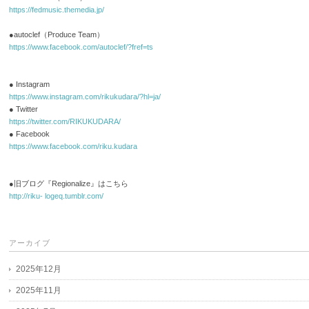
https://fedmusic.themedia.jp/
●autoclef（Produce Team）
https://www.facebook.com/autoclef/?fref=ts
● Instagram
https://www.instagram.com/rikukudara/?hl=ja/
● Twitter
https://twitter.com/RIKUKUDARA/
● Facebook
https://www.facebook.com/riku.kudara
●旧ブログ『Regionalize』はこちら
http://riku- logeq.tumblr.com/
アーカイブ
2025年12月
2025年11月