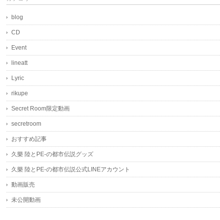
blog
CD
Event
lineatt
Lyric
rikupe
Secret Room限定動画
secretroom
おすすめ記事
久樂 陸とPE-の都市伝説グッズ
久樂 陸とPE-の都市伝説公式LINEアカウント
動画販売
未公開動画