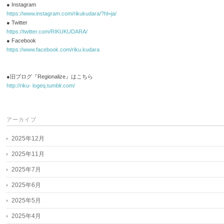
● Instagram
https://www.instagram.com/rikukudara/?hl=ja/
● Twitter
https://twitter.com/RIKUKUDARA/
● Facebook
https://www.facebook.com/riku.kudara
●旧ブログ『Regionalize』はこちら
http://riku- logeq.tumblr.com/
アーカイブ
2025年12月
2025年11月
2025年7月
2025年6月
2025年5月
2025年4月