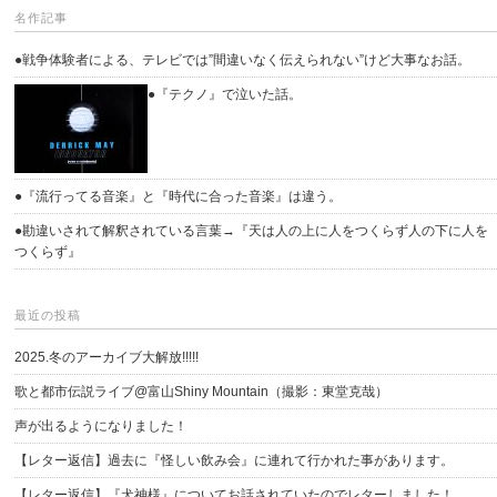
名作記事
●戦争体験者による、テレビでは”間違いなく伝えられない”けど大事なお話。
●『テクノ』で泣いた話。
●『流行ってる音楽』と『時代に合った音楽』は違う。
●勘違いされて解釈されている言葉→『天は人の上に人をつくらず人の下に人を
つくらず』
最近の投稿
2025.冬のアーカイブ大解放!!!!!
歌と都市伝説ライブ@富山Shiny Mountain（撮影：東堂克哉）
声が出るようになりました！
【レター返信】過去に『怪しい飲み会』に連れて行かれた事があります。
【レター返信】『犬神様』についてお話されていたのでレターしました！