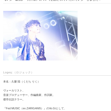
Logeq:（ロジェック）
本名：久樂 陸（くだら りく）
ヴォーカリスト、
音楽プロデューサー、作編曲家、作詞家。
都市伝説テラー。
『Fed MUSIC（ex.ZARIGANI5）』のVo.Gtとして、