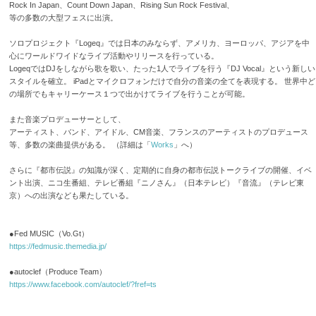
Rock In Japan、Count Down Japan、Rising Sun Rock Festival、
等の多数の大型フェスに出演。
ソロプロジェクト『Logeq』では日本のみならず、アメリカ、ヨーロッパ、アジアを中
心にワールドワイドなライブ活動やリリースを行っている。
LogeqではDJをしながら歌を歌い、たった1人でライブを行う『DJ Vocal』という新しい
スタイルを確立。 iPadとマイクロフォンだけで自分の音楽の全てを表現する。 世界中ど
の場所でもキャリーケース１つで出かけてライブを行うことが可能。
また音楽プロデューサーとして、
アーティスト、バンド、アイドル、CM音楽、フランスのアーティストのプロデュース
等、多数の楽曲提供がある。 （詳細は「
Works
」へ）
さらに『都市伝説』の知識が深く、定期的に自身の都市伝説トークライブの開催、イベ
ント出演、ニコ生番組、テレビ番組『ニノさん』（日本テレビ）『音流』（テレビ東
京）への出演なども果たしている。
●Fed MUSIC（Vo.Gt）
https://fedmusic.themedia.jp/
●autoclef（Produce Team）
https://www.facebook.com/autoclef/?fref=ts