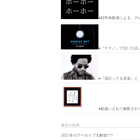
●戦争体験者による、テ
●『テクノ』で泣いた話
●『流行ってる音楽』と
●勘違いされて解釈され
最近の投稿
2025.冬のアーカイブ大解放!!!!!