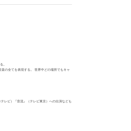
いる。
分の音楽の全てを表現する。 世界中どの場所でもキャ
本テレビ）『音流』（テレビ東京）への出演なども