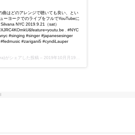
Lauper . この曲はどのアレンジで聴いても良い、とい
ューヨークでのライブをフルでYouTubeに
vana NYC 2019.9.21（sat）
=MXJRC4KOmkU&feature=youtu.be . #NYC
c #singing #singer #japanesesinger
q #fedmusic #zarigani5 #cyndiLauper
udara)がシェアした投稿 –
2019年10月月19日午前3時28分PDT
d