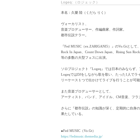
Logeq:（ロジェック）
本名：久樂 陸（くだら りく）
ヴォーカリスト、
音楽プロデューサー、作編曲家、作詞家。
都市伝説テラー。
『Fed MUSIC（ex.ZARIGANI5）』のVo.Gtとして
Rock In Japan、Count Down Japan、Rising Sun Rock
等の多数の大型フェスに出演。
ソロプロジェクト『Logeq』では日本のみなら
LogeqではDJをしながら歌を歌い、たった1人でラ
リーケース１つで出かけてライブを行うことが可能
また音楽プロデューサーとして、
アーティスト、バンド、アイドル、CM音楽、フラ
さらに『都市伝説』の知識が深く、定期的に自身
果たしている。
●Fed MUSIC（Vo.Gt）
https://fedmusic.themedia.jp/