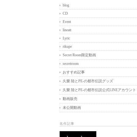
blog
CD
Event
lineatt
Lyric
rikupe
Secret Room限定動画
secretroom
おすすめ記事
久樂 陸とPE-の都市伝説グッズ
久樂 陸とPE-の都市伝説公式LINEアカウント
動画販売
未公開動画
名作記事