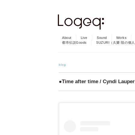
About
Live
Sound
Works
都市伝説Goods
SUZURI（久樂 陸の個
blog
●Time after time / Cyndi Lauper