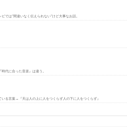
レビでは”間違いなく伝えられない”けど大事なお話。
。
『時代に合った音楽』は違う。
ている言葉→『天は人の上に人をつくらず人の下に人をつくらず』