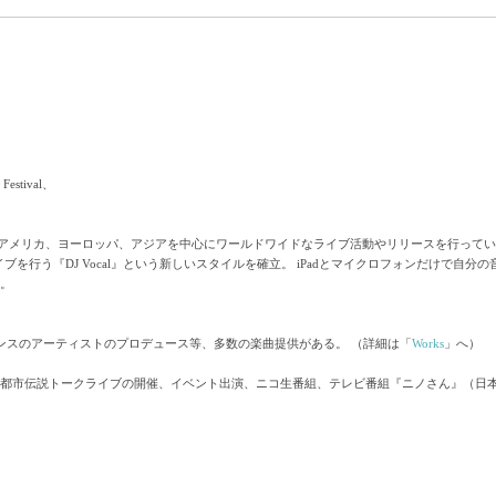
、
 Festival、
ず、アメリカ、ヨーロッパ、アジアを中心にワールドワイドなライブ活動やリリースを行って
イブを行う『DJ Vocal』という新しいスタイルを確立。 iPadとマイクロフォンだけで自
。
ンスのアーティストのプロデュース等、多数の楽曲提供がある。 （詳細は「
Works
」へ）
の都市伝説トークライブの開催、イベント出演、ニコ生番組、テレビ番組『ニノさん』（日