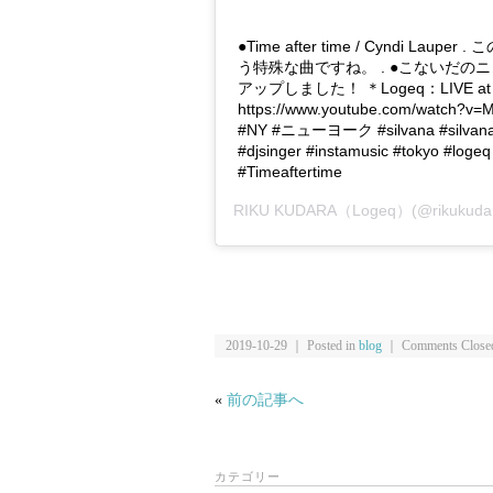
●Time after time / Cyndi 
う特殊な曲ですね。 . ●こないだのニ
アップしました！ ＊Logeq：LIVE at Sil
https://www.youtube.com/watch?v
#NY #ニューヨーク #silvana #silvanany
#djsinger #instamusic #tokyo #loge
#Timeaftertime
RIKU KUDARA（Logeq）
(@rikuk
2019-10-29 ｜ Posted in
blog
｜
Comments Close
«
前の記事へ
カテゴリー