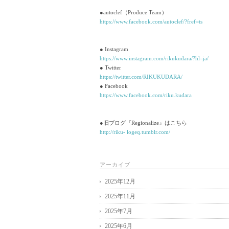
●autoclef（Produce Team）
https://www.facebook.com/autoclef/?fref=ts
● Instagram
https://www.instagram.com/rikukudara/?hl=ja/
● Twitter
https://twitter.com/RIKUKUDARA/
● Facebook
https://www.facebook.com/riku.kudara
●旧ブログ『Regionalize』はこちら
http://riku- logeq.tumblr.com/
アーカイブ
2025年12月
2025年11月
2025年7月
2025年6月