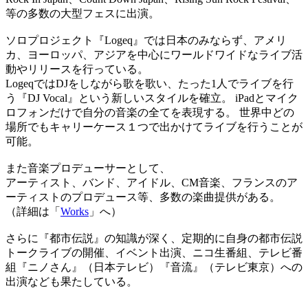
等の多数の大型フェスに出演。
ソロプロジェクト『Logeq』では日本のみならず、アメリ
カ、ヨーロッパ、アジアを中心にワールドワイドなライブ活
動やリリースを行っている。
LogeqではDJをしながら歌を歌い、たった1人でライブを行
う『DJ Vocal』という新しいスタイルを確立。 iPadとマイク
ロフォンだけで自分の音楽の全てを表現する。 世界中どの
場所でもキャリーケース１つで出かけてライブを行うことが
可能。
また音楽プロデューサーとして、
アーティスト、バンド、アイドル、CM音楽、フランスのア
ーティストのプロデュース等、多数の楽曲提供がある。
（詳細は「
Works
」へ）
さらに『都市伝説』の知識が深く、定期的に自身の都市伝説
トークライブの開催、イベント出演、ニコ生番組、テレビ番
組『ニノさん』（日本テレビ）『音流』（テレビ東京）への
出演なども果たしている。