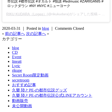
市伝説 #都市伝説 #オカルト #怪談 #fedmusic #ZARIGANI5 #
ロックダウン #NY #NYC #ニューヨーク
RIKU KUDARA（Logeq）
(@rikukudara)がシェアした投稿 –
2020
2020-03-31 ｜ Posted in
blog
｜
Comments Closed
«
前の記事へ
次の記事へ
»
カテゴリー
blog
CD
Event
lineatt
Lyric
rikupe
Secret Room限定動画
secretroom
おすすめ記事
久樂 陸とPE-の都市伝説グッズ
久樂 陸とPE-の都市伝説公式LINEアカウント
動画販売
未公開動画