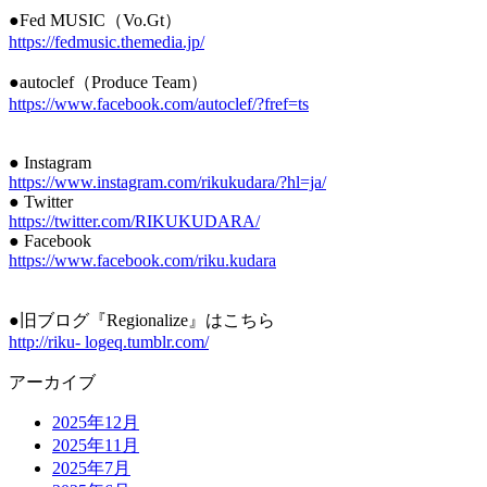
●Fed MUSIC（Vo.Gt）
https://fedmusic.themedia.jp/
●autoclef（Produce Team）
https://www.facebook.com/autoclef/?fref=ts
● Instagram
https://www.instagram.com/rikukudara/?hl=ja/
● Twitter
https://twitter.com/RIKUKUDARA/
● Facebook
https://www.facebook.com/riku.kudara
●旧ブログ『Regionalize』はこちら
http://riku- logeq.tumblr.com/
アーカイブ
2025年12月
2025年11月
2025年7月