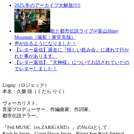
2025.冬のアーカイブ大解放!!!!!
歌と都市伝説ライブ@富山Shiny
Mountain（撮影：東堂克哉）
声が出るようになりました！
【レター返信】過去に『怪しい飲み会』に連れて行か
れた事があります。
【レター返信】『犬神様』についてお話されていたの
でレターしました！
Logeq:（ロジェック）
本名：久樂 陸（くだら りく）
ヴォーカリスト、
音楽プロデューサー、作編曲家、作詞家。
都市伝説テラー。
『Fed MUSIC（ex.ZARIGANI5）』のVo.Gtとして、
Rock In Japan、Count Down Japan、Rising Sun Rock Festival、