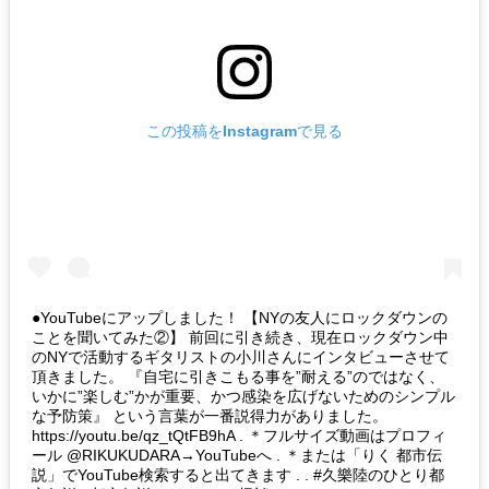
この投稿をInstagramで見る
●YouTubeにアップしました！ 【NYの友人にロックダウンの
ことを聞いてみた②】 前回に引き続き、現在ロックダウン中
のNYで活動するギタリストの小川さんにインタビューさせて
頂きました。 『自宅に引きこもる事を”耐える”のではなく、
いかに”楽しむ”かが重要、かつ感染を広げないためのシンプル
な予防策』 という言葉が一番説得力がありました。
https://youtu.be/qz_tQtFB9hA . ＊フルサイズ動画はプロフィ
ール @RIKUKUDARA→YouTubeへ . ＊または「りく 都市伝
説」でYouTube検索すると出てきます . . #久樂陸のひとり都