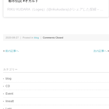
都市伝説 #オカルト
RIKU KUDARA（Logeq）
(@rikukudara)がシェアした投稿 –
202
2020-08-27 ｜ Posted in
blog
｜
Comments Closed
«
前の記事へ
次の記事へ
»
カテゴリー
blog
CD
Event
lineatt
Lyric