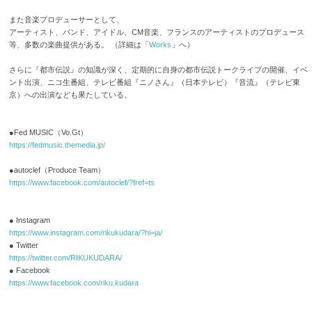
また音楽プロデューサーとして、
アーティスト、バンド、アイドル、CM音楽、フランスのアーティストのプロデュース
等、多数の楽曲提供がある。 （詳細は「
Works
」へ）
さらに『都市伝説』の知識が深く、定期的に自身の都市伝説トークライブの開催、イベ
ント出演、ニコ生番組、テレビ番組『ニノさん』（日本テレビ）『音流』（テレビ東
京）への出演なども果たしている。
●Fed MUSIC（Vo.Gt）
https://fedmusic.themedia.jp/
●autoclef（Produce Team）
https://www.facebook.com/autoclef/?fref=ts
● Instagram
https://www.instagram.com/rikukudara/?hl=ja/
● Twitter
https://twitter.com/RIKUKUDARA/
● Facebook
https://www.facebook.com/riku.kudara