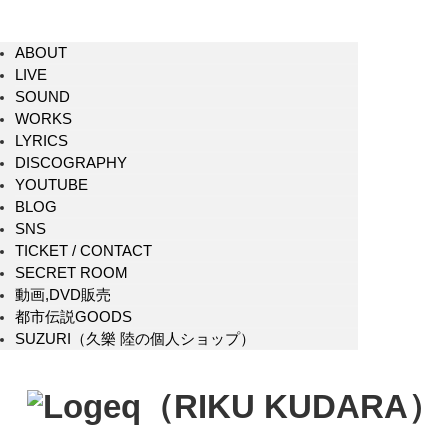
ABOUT
LIVE
SOUND
WORKS
LYRICS
DISCOGRAPHY
YOUTUBE
BLOG
SNS
TICKET / CONTACT
SECRET ROOM
動画,DVD販売
都市伝説GOODS
SUZURI（久樂 陸の個人ショップ）