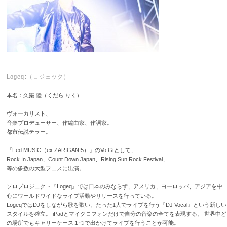
Logeq:（ロジェック）
本名：久樂 陸（くだら りく）
ヴォーカリスト、
音楽プロデューサー、作編曲家、作詞家。
都市伝説テラー。
『Fed MUSIC（ex.ZARIGANI5）』のVo.Gtとして、
Rock In Japan、Count Down Japan、Rising Sun Rock Festival、
等の多数の大型フェスに出演。
ソロプロジェクト『Logeq』では日本のみならず、アメリカ、ヨーロッパ、アジアを中
心にワールドワイドなライブ活動やリリースを行っている。
LogeqではDJをしながら歌を歌い、たった1人でライブを行う『DJ Vocal』という新しい
スタイルを確立。 iPadとマイクロフォンだけで自分の音楽の全てを表現する。 世界中ど
の場所でもキャリーケース１つで出かけてライブを行うことが可能。