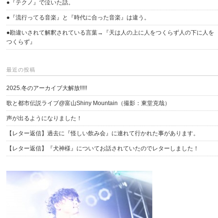
●『テクノ』で泣いた話。
●『流行ってる音楽』と『時代に合った音楽』は違う。
●勘違いされて解釈されている言葉→『天は人の上に人をつくらず人の下に人を
つくらず』
最近の投稿
2025.冬のアーカイブ大解放!!!!!
歌と都市伝説ライブ@富山Shiny Mountain（撮影：東堂克哉）
声が出るようになりました！
【レター返信】過去に『怪しい飲み会』に連れて行かれた事があります。
【レター返信】『犬神様』についてお話されていたのでレターしました！