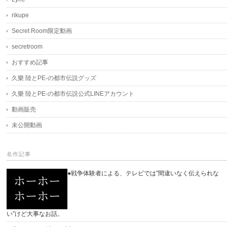
rikupe
Secret Room限定動画
secretroom
おすすめ記事
久樂 陸とPE-の都市伝説グッズ
久樂 陸とPE-の都市伝説公式LINEアカウント
動画販売
未公開動画
名作記事
●戦争体験者による、テレビでは”間違いなく伝えられな
い”けど大事なお話。