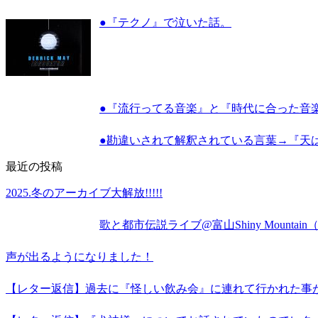
●『テクノ』で泣いた話。
●『流行ってる音楽』と『時代に合った音
●勘違いされて解釈されている言葉→『天
最近の投稿
2025.冬のアーカイブ大解放!!!!!
歌と都市伝説ライブ@富山Shiny Mounta
声が出るようになりました！
【レター返信】過去に『怪しい飲み会』に連れて行かれた事