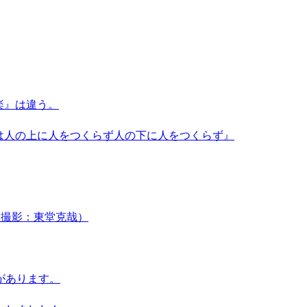
楽』は違う。
は人の上に人をつくらず人の下に人をつくらず』
in（撮影：東堂克哉）
があります。