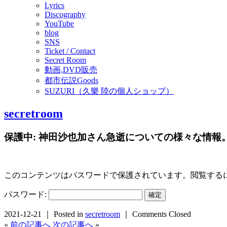
Lyrics
Discography
YouTube
blog
SNS
Ticket / Contact
Secret Room
動画,DVD販売
都市伝説Goods
SUZURI（久樂 陸の個人ショップ）
secretroom
保護中: 神田沙也加さん急逝についての様々な情報
このコンテンツはパスワードで保護されています。閲覧する
パスワード:
2021-12-21 ｜ Posted in
secretroom
｜
Comments Closed
«
前の記事へ
次の記事へ
»