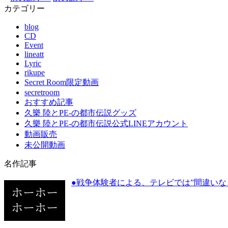
カテゴリー
blog
CD
Event
lineatt
Lyric
rikupe
Secret Room限定動画
secretroom
おすすめ記事
久樂 陸とPE-の都市伝説グッズ
久樂 陸とPE-の都市伝説公式LINEアカウント
動画販売
未公開動画
名作記事
●戦争体験者による、テレビでは”間違いな