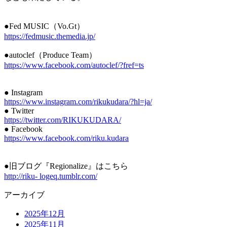
●Fed MUSIC（Vo.Gt）
https://fedmusic.themedia.jp/
●autoclef（Produce Team）
https://www.facebook.com/autoclef/?fref=ts
● Instagram
https://www.instagram.com/rikukudara/?hl=ja/
● Twitter
https://twitter.com/RIKUKUDARA/
● Facebook
https://www.facebook.com/riku.kudara
●旧ブログ『Regionalize』はこちら
http://riku- logeq.tumblr.com/
アーカイブ
2025年12月
2025年11月