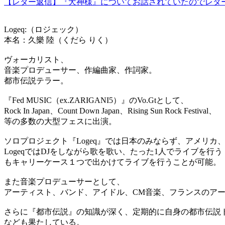
【レター返信】『犬神様』についてお話されていたのでレタ
Logeq:（ロジェック）
本名：久樂 陸（くだら りく）
ヴォーカリスト、
音楽プロデューサー、作編曲家、作詞家。
都市伝説テラー。
『Fed MUSIC（ex.ZARIGANI5）』のVo.Gtとして、
Rock In Japan、Count Down Japan、Rising Sun Rock Festival、
等の多数の大型フェスに出演。
ソロプロジェクト『Logeq』では日本のみならず、アメリ
LogeqではDJをしながら歌を歌い、たった1人でライブを行う
もキャリーケース１つで出かけてライブを行うことが可能。
また音楽プロデューサーとして、
アーティスト、バンド、アイドル、CM音楽、フランスのアー
さらに『都市伝説』の知識が深く、定期的に自身の都市伝説
なども果たしている。