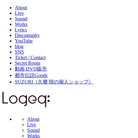
About
Live
Sound
Works
Lyrics
Discography
YouTube
blog
SNS
Ticket / Contact
Secret Room
動画,DVD販売
都市伝説Goods
SUZURI（久樂 陸の個人ショップ）
About
Live
Sound
Works