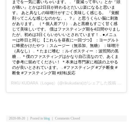
までを一気に書いちゃいます。 . 『腹減って辛い』とか『頭
が痛い』とかは2日目が終わるとだいぶ楽になると思いま
す。 あと具なしの味噌汁がすごく美味しく感じる。 『覚醒
剤ってこんな感じなのかな。。？』 と思うくらい脳に刺激
があります。 （＊個人差アリ） . あと黒糖もすごく甘く感
じて美味しいです。 僕はファスティング期を4日間やりまし
たが、初めは3日くらいがいいとされています！ . ●メニュ
ーは昨日と同じ 【これらを昼夜に一回づつ】 ：ヨーグルト
に蜂蜜かけたやつ ：スムージー（無添加、無糖） ：味噌汁
（具なし） . ＊たまに嗜む ：ルイボスティー ：波照間の黒
糖 . . ＊僕のファスティングはかなり自己流なので、あくま
で参考に留めてください！ ＊本来は専門家に相談の上やる
のが良いとされています。 . #ファスティング #プチ断食 #
断食 #ファスティング期 #好転反応
RIKU KUDARA（Logeq）
(@rikukudara)がシェアした投稿 –
20
2020-08-20 ｜ Posted in
blog
｜
Comments Closed