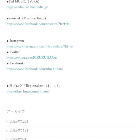
●Fed MUSIC（Vo.Gt）
https://fedmusic.themedia.jp/
●autoclef（Produce Team）
https://www.facebook.com/autoclef/?fref=ts
● Instagram
https://www.instagram.com/rikukudara/?hl=ja/
● Twitter
https://twitter.com/RIKUKUDARA/
● Facebook
https://www.facebook.com/riku.kudara
●旧ブログ『Regionalize』はこちら
http://riku- logeq.tumblr.com/
アーカイブ
2025年12月
2025年11月
2025年7月