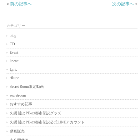
«
前の記事へ
次の記事へ
»
カテゴリー
blog
CD
Event
lineatt
Lyric
rikupe
Secret Room限定動画
secretroom
おすすめ記事
久樂 陸とPE-の都市伝説グッズ
久樂 陸とPE-の都市伝説公式LINEアカウント
動画販売