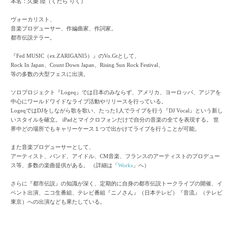
本名：久樂 陸（くだら りく）
ヴォーカリスト、
音楽プロデューサー、作編曲家、作詞家。
都市伝説テラー。
『Fed MUSIC（ex.ZARIGANI5）』のVo.Gtとして、
Rock In Japan、Count Down Japan、Rising Sun Rock Festival、
等の多数の大型フェスに出演。
ソロプロジェクト『Logeq』では日本のみならず、アメリカ、ヨーロッパ、アジアを
中心にワールドワイドなライブ活動やリリースを行っている。
LogeqではDJをしながら歌を歌い、たった1人でライブを行う『DJ Vocal』という新し
いスタイルを確立。 iPadとマイクロフォンだけで自分の音楽の全てを表現する。 世
界中どの場所でもキャリーケース１つで出かけてライブを行うことが可能。
また音楽プロデューサーとして、
アーティスト、バンド、アイドル、CM音楽、フランスのアーティストのプロデュー
ス等、多数の楽曲提供がある。 （詳細は「
Works
」へ）
さらに『都市伝説』の知識が深く、定期的に自身の都市伝説トークライブの開催、イ
ベント出演、ニコ生番組、テレビ番組『ニノさん』（日本テレビ）『音流』（テレビ
東京）への出演なども果たしている。