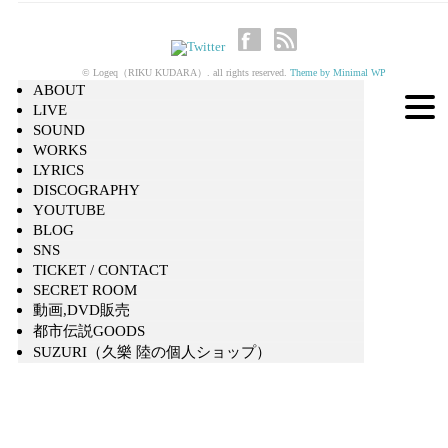
© Logeq（RIKU KUDARA）. all rights reserved.
Theme by Minimal WP
ABOUT
LIVE
SOUND
WORKS
LYRICS
DISCOGRAPHY
YOUTUBE
BLOG
SNS
TICKET / CONTACT
SECRET ROOM
動画,DVD販売
都市伝説GOODS
SUZURI（久樂 陸の個人ショップ）